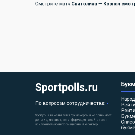
Смотрите матч
Свитолина — Корпач смотр
Бук
Sportpolls.ru
Народ
По вопросам сотрудничества:
-
Рейти
Рейти
Букме
Sportpolls.ru не явялется букмекером и не принимает
деньги для ставок, вся информация на сайте носит
Списо
исключительно информационный характер.
букм