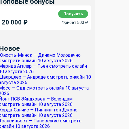
Топовые бонусы
Получить
20 000 ₽
Фрибет 500 ₽
Новое
Юность-Минск — Динамо Молодечно
смотреть онлайн 10 августа 2026
Мерида Агилар — Тьен смотреть онлайн
10 августа 2026
Шварцлер — Андраде смотреть онлайн 10
августа 2026
Мосс — Одд смотреть онлайн 10 августа
2026
Йонг ПСВ Эйндховен — Волендам
смотреть онлайн 10 августа 2026
Хорда-Санчис — Пиннингтон Джонс
смотреть онлайн 10 августа 2026
Трансинвест — Паневежис смотреть
онлайн 10 августа 2026