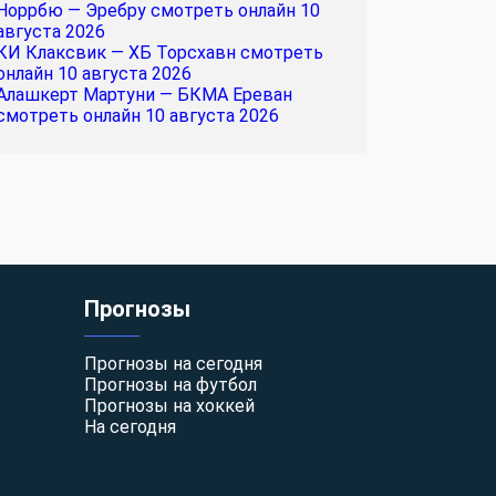
Норрбю — Эребру смотреть онлайн 10
августа 2026
КИ Клаксвик — ХБ Торсхавн смотреть
онлайн 10 августа 2026
Алашкерт Мартуни — БКМА Ереван
смотреть онлайн 10 августа 2026
Прогнозы
Прогнозы на сегодня
Прогнозы на футбол
Прогнозы на хоккей
На сегодня