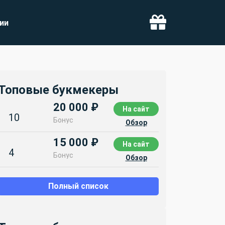
ии
Фрибет 500 ₽
Получить
Топовые букмекеры
20 000 ₽
На сайт
10
Бонус
Обзор
15 000 ₽
На сайт
4
Бонус
Обзор
Полный список