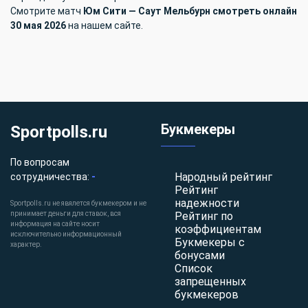
Смотрите матч
Юм Сити — Саут Мельбурн смотреть онлайн
30 мая 2026
на нашем сайте.
Букмекеры
Sportpolls.ru
По вопросам
-
Народный рейтинг
сотрудничества:
Рейтинг
надежности
Sportpolls.ru не явялется букмекером и не
принимает деньги для ставок, вся
Рейтинг по
информация на сайте носит
коэффициентам
исключительно информационный
Букмекеры с
характер.
бонусами
Список
запрещенных
букмекеров