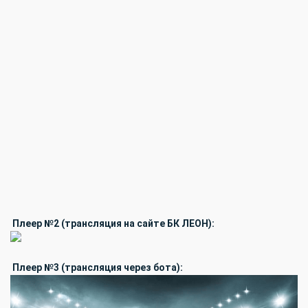
Плеер №2 (трансляция на сайте БК ЛЕОН):
Плеер №3 (трансляция через бота):