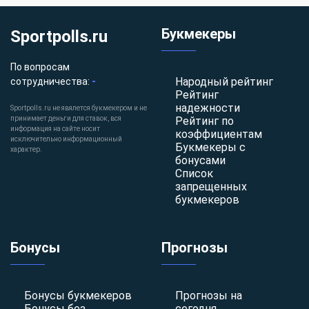
Букмекеры
Sportpolls.ru
По вопросам
-
Народный рейтинг
сотрудничества:
Рейтинг
надежности
Sportpolls.ru не явялется букмекером и не
принимает деньги для ставок, вся
Рейтинг по
информация на сайте носит
коэффициентам
исключительно информационный
Букмекеры с
характер.
бонусами
Список
запрещенных
букмекеров
Бонусы
Прогнозы
Бонусы букмекеров
Прогнозы на
Бонусы без
сегодня