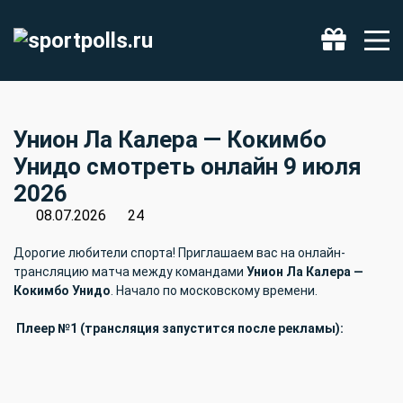
Фрибет 500 ₽
Получить
Унион Ла Калера — Кокимбо
Унидо смотреть онлайн 9 июля
2026
08.07.2026
24
Дорогие любители спорта! Приглашаем вас на онлайн-
трансляцию матча между командами
Унион Ла Калера —
Кокимбо Унидо
. Начало по московскому времени.
Плеер №1 (трансляция запустится после рекламы):