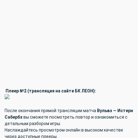
Плеер №2 (трансляция на сайте БК ЛЕОН):
После окончания прямой трансляции матча
Вульвз — Истерн
Сабербз
вы сможете посмотреть повтор и ознакомиться с
детальным разбором игры.
Наслаждайтесь просмотром онлайн в высоком качестве
через доступные плееры.