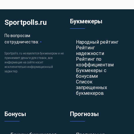
Букмекеры
Sportpolls.ru
По вопросам
-
Народный рейтинг
сотрудничества:
Рейтинг
надежности
Sportpolls.ru не явялется букмекером и не
принимает деньги для ставок, вся
Рейтинг по
информация на сайте носит
коэффициентам
исключительно информационный
Букмекеры с
характер.
бонусами
Список
запрещенных
букмекеров
Бонусы
Прогнозы