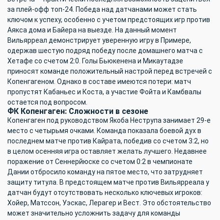
за плей-офф топ-24. Победа над датчанами может стать
ключом к успеху, особенно с учетом предстоящих игр против
Аякса дома и Байера на выезде. На данный момент
Вильярреал демонстрирует уверенную игру в Примере,
одержав шестую подряд победу после домашнего матча с
Хетафе со счетом 2:0. Голы Бьюкенена и Микаутадзе
приносят команде положительный настрой перед встречей с
Копенгагеном. Однако в составе имеются потери: матч
пропустят Кабаньес и Коста, а участие Фойта и Камбвалы
остается под вопросом.
ФК Копенгаген: Сложности в сезоне
Копенгаген под руководством Якоба Неструпа занимает 29-е
место с четырьмя очками. Команда показала боевой дух в
последнем матче против Кайрата, победив со счетом 3:2, но
в целом осенняя игра оставляет желать лучшего. Недавнее
поражение от Сеннерйюске со счетом 0:2 в чемпионате
Дании отбросило команду на пятое место, что затрудняет
защиту титула. В предстоящем матче против Вильярреала у
датчан будут отсутствовать несколько ключевых игроков:
Хойер, Матссон, Уэскас, Лерагер и Вест. Это обстоятельство
может значительно усложнить задачу для команды