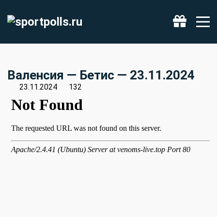
Фрибет 500 ₽
Получить
Валенсия — Бетис — 23.11.2024
23.11.2024
132