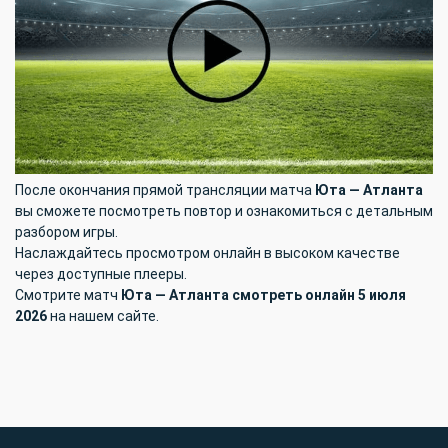
После окончания прямой трансляции матча
Юта — Атланта
вы сможете посмотреть повтор и ознакомиться с детальным
разбором игры.
Наслаждайтесь просмотром онлайн в высоком качестве
через доступные плееры.
Смотрите матч
Юта — Атланта смотреть онлайн 5 июля
2026
на нашем сайте.