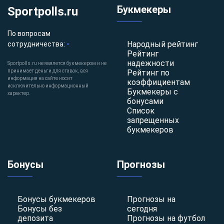
Букмекеры
Sportpolls.ru
По вопросам
-
Народный рейтинг
сотрудничества:
Рейтинг
надежности
Sportpolls.ru не явялется букмекером и не
принимает деньги для ставок, вся
Рейтинг по
информация на сайте носит
коэффициентам
исключительно информационный
Букмекеры с
характер.
бонусами
Список
запрещенных
букмекеров
Бонусы
Прогнозы
Бонусы букмекеров
Прогнозы на
Бонусы без
сегодня
депозита
Прогнозы на футбол