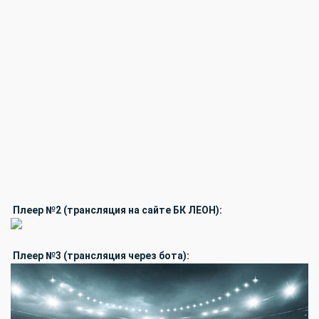
Плеер №2 (трансляция на сайте БК ЛЕОН):
Плеер №3 (трансляция через бота):