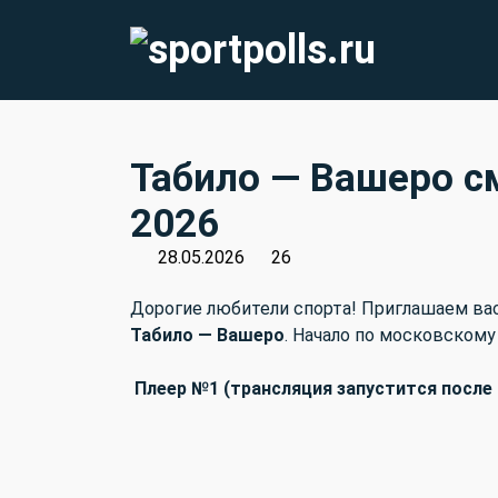
Табило — Вашеро с
2026
28.05.2026
26
Дорогие любители спорта! Приглашаем ва
Табило — Вашеро
. Начало по московскому
Плеер №1 (трансляция запустится после