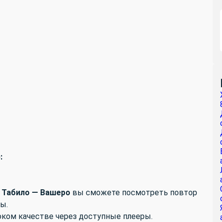
:
а
Табило — Вашеро
вы сможете посмотреть повтор
ы.
ком качестве через доступные плееры.