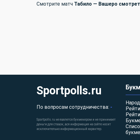
Смотрите матч
Табило — Вашеро смотреть
Бук
Sportpolls.ru
Народ
По вопросам сотрудничества:
-
Рейти
Рейти
Букме
Sportpolls.ru не явялется букмекером и не принимает
деньги для ставок, вся информация на сайте носит
Списо
исключительно информационный характер.
букм