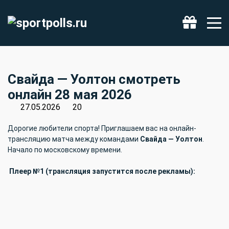
Фрибет 500 ₽
Получить
Свайда — Уолтон смотреть
онлайн 28 мая 2026
27.05.2026
20
Дорогие любители спорта! Приглашаем вас на онлайн-
трансляцию матча между командами
Свайда — Уолтон
.
Начало по московскому времени.
Плеер №1 (трансляция запустится после рекламы):