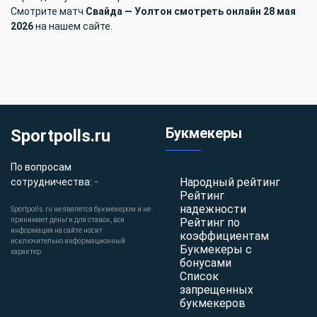
Смотрите матч
Свайда — Уолтон смотреть онлайн 28 мая
2026
на нашем сайте.
Букмекеры
Sportpolls.ru
По вопросам
-
Народный рейтинг
сотрудничества:
Рейтинг
надежности
Sportpolls.ru не явялется букмекером и не
принимает деньги для ставок, вся
Рейтинг по
информация на сайте носит
коэффициентам
исключительно информационный
Букмекеры с
характер.
бонусами
Список
запрещенных
букмекеров