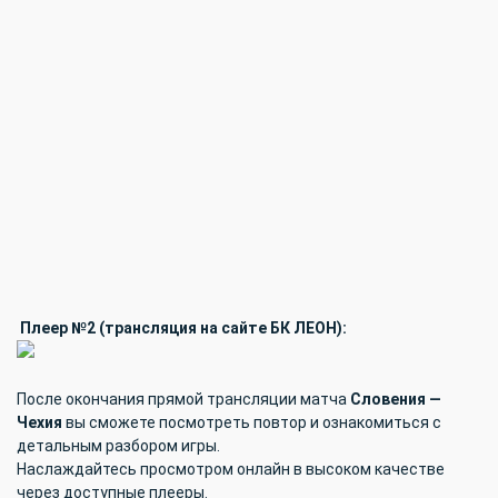
Плеер №2 (трансляция на сайте БК ЛЕОН):
После окончания прямой трансляции матча
Словения —
Чехия
вы сможете посмотреть повтор и ознакомиться с
детальным разбором игры.
Наслаждайтесь просмотром онлайн в высоком качестве
через доступные плееры.