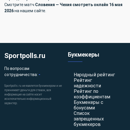
Смотрите матч
Словения — Чехия смотреть онлайн 16 мая
2026
на нашем сайте.
Букмекеры
Sportpolls.ru
По вопросам
-
Народный рейтинг
сотрудничества:
Рейтинг
надежности
Sportpolls.ru не явялется букмекером и не
принимает деньги для ставок, вся
Рейтинг по
информация на сайте носит
коэффициентам
исключительно информационный
Букмекеры с
характер.
бонусами
Список
запрещенных
букмекеров