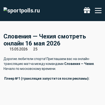
Фрибет 500 ₽
Получить
Словения — Чехия смотреть
онлайн 16 мая 2026
15.05.2026
25
Дорогие любители спорта! Приглашаем вас на онлайн-
трансляцию матча между командами
Словения — Чехия
.
Начало по московскому времени.
Плеер №1 (трансляция запустится после рекламы):