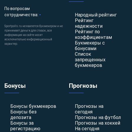
По вопросам
-
Народный рейтинг
сотрудничества:
Рейтинг
надежности
Sportpolls.ru не явялется букмекером и не
принимает деньги для ставок, вся
Рейтинг по
информация на сайте носит
коэффициентам
исключительно информационный
Букмекеры с
характер.
бонусами
Список
запрещенных
букмекеров
Бонусы
Прогнозы
Бонусы букмекеров
Прогнозы на
Бонусы без
сегодня
депозита
Прогнозы на футбол
Бонусы за
Прогнозы на хоккей
регистрацию
На сегодня