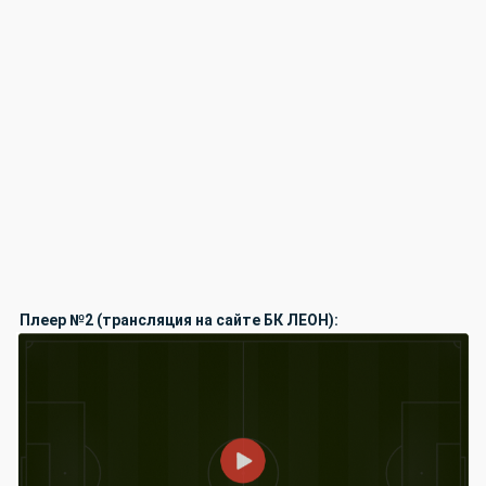
Плеер №2 (трансляция на сайте БК ЛЕОН):