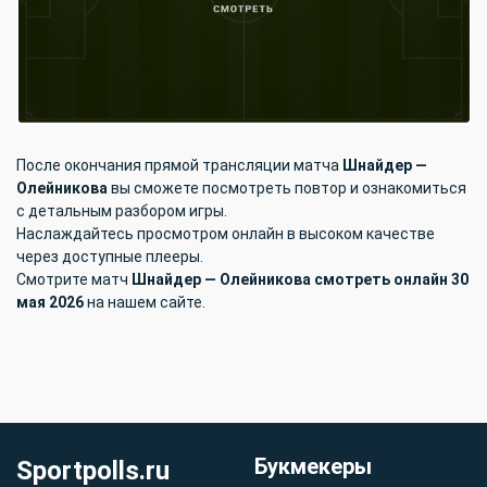
После окончания прямой трансляции матча
Шнайдер —
Олейникова
вы сможете посмотреть повтор и ознакомиться
с детальным разбором игры.
Наслаждайтесь просмотром онлайн в высоком качестве
через доступные плееры.
Смотрите матч
Шнайдер — Олейникова смотреть онлайн 30
мая 2026
на нашем сайте.
Букмекеры
Sportpolls.ru