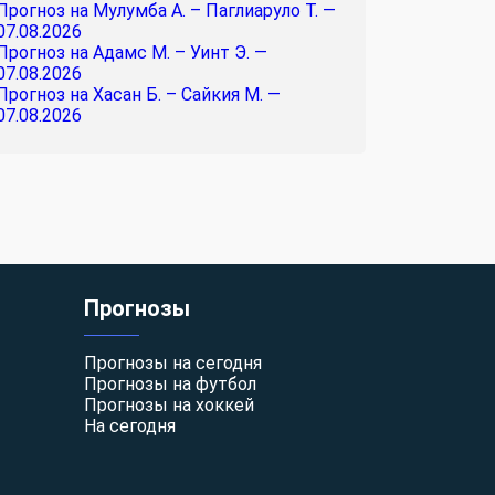
Прогноз на Мулумба А. – Паглиаруло Т. —
07.08.2026
Прогноз на Адамс М. – Уинт Э. —
07.08.2026
Прогноз на Хасан Б. – Сайкия М. —
07.08.2026
Прогнозы
Прогнозы на сегодня
Прогнозы на футбол
Прогнозы на хоккей
На сегодня