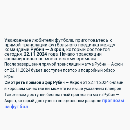
Уважаемые любители футбола, приготовьтесь к
прямой трансляции футбольного поединка между
командами
Рубин — Акрон
, который состоится
сегодня,
22.11.2024
года. Начало трансляции
запланировано по московскому времени.
После завершения прямой трансляции матча Рубин — Акрон
от 22.11.2024 будет доступен повтор и подробный обзор
игры.
Смотреть прямой эфир Рубин — Акрон
от 22.11.2024 онлайн
в хорошем качестве вы можете из выше указанных плееров.
Так же вам доступен бесплатный прогноз на матч Рубин —
прогнозы
Акрон, который доступен в специальном разделе
на футбол