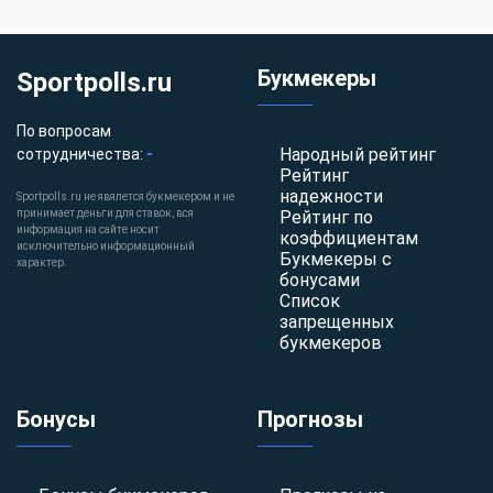
Букмекеры
Sportpolls.ru
По вопросам
-
Народный рейтинг
сотрудничества:
Рейтинг
надежности
Sportpolls.ru не явялется букмекером и не
принимает деньги для ставок, вся
Рейтинг по
информация на сайте носит
коэффициентам
исключительно информационный
Букмекеры с
характер.
бонусами
Список
запрещенных
букмекеров
Бонусы
Прогнозы