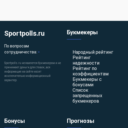
Букмекеры
Sportpolls.ru
По вопросам
-
Народный рейтинг
сотрудничества:
Рейтинг
надежности
Sportpolls.ru не явялется букмекером и не
принимает деньги для ставок, вся
Рейтинг по
информация на сайте носит
коэффициентам
исключительно информационный
Букмекеры с
характер.
бонусами
Список
запрещенных
букмекеров
Бонусы
Прогнозы