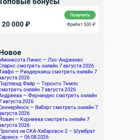
Топовые бонусы
Получить
20 000 ₽
Фрибет 500 ₽
Новое
Миннесота Линкс — Лос-Анджелес
Спаркс смотреть онлайн 7 августа 2026
Тиафо — Риндеркнеш смотреть онлайн 7
августа 2026
Портленд Файр — Торонто Темпо
смотреть онлайн 7 августа 2026
Андреева — Фернандес смотреть онлайн
7 августа 2026
Сеннерйюск — Виборг смотреть онлайн 7
августа 2026
Йович — Корнеева смотреть онлайн 7
августа 2026
Прогноз на СКА-Хабаровск-2 – Шумбрат
Саранск — 06.08.2026