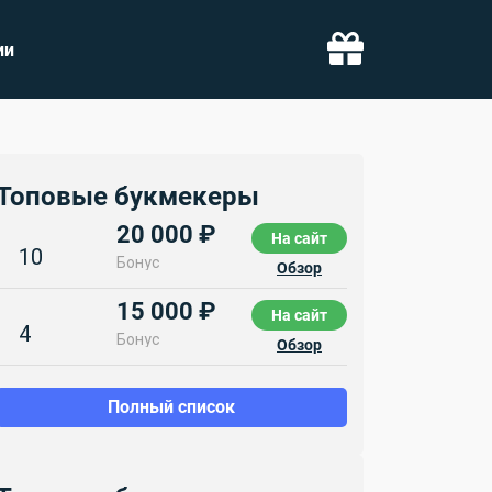
ии
Фрибет 500 ₽
Получить
Топовые букмекеры
20 000 ₽
На сайт
10
Бонус
Обзор
15 000 ₽
На сайт
4
Бонус
Обзор
Полный список