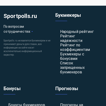
Букмекеры
Sportpolls.ru
По вопросам
-
Народный рейтинг
сотрудничества:
Рейтинг
надежности
Sportpolls.ru не явялется букмекером и не
принимает деньги для ставок, вся
Рейтинг по
информация на сайте носит
коэффициентам
исключительно информационный
Букмекеры с
характер.
бонусами
Список
запрещенных
букмекеров
Бонусы
Прогнозы
Бонусы букмекеров
Прогнозы на