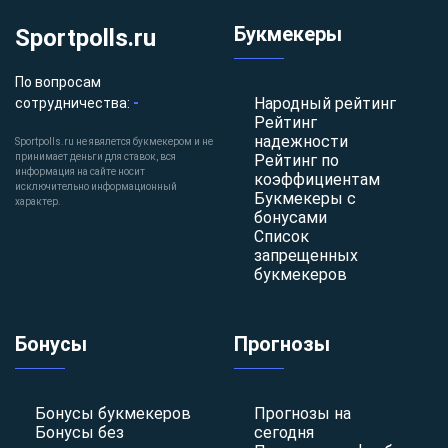
Букмекеры
Sportpolls.ru
По вопросам
-
Народный рейтинг
сотрудничества:
Рейтинг
надежности
Sportpolls.ru не явялется букмекером и не
принимает деньги для ставок, вся
Рейтинг по
информация на сайте носит
коэффициентам
исключительно информационный
Букмекеры с
характер.
бонусами
Список
запрещенных
букмекеров
Бонусы
Прогнозы
Бонусы букмекеров
Прогнозы на
Бонусы без
сегодня