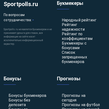
Букмекеры
Sportpolls.ru
По вопросам
-
Народный рейтинг
сотрудничества:
Рейтинг
надежности
Sportpolls.ru не явялется букмекером и не
принимает деньги для ставок, вся
Рейтинг по
информация на сайте носит
коэффициентам
исключительно информационный
Букмекеры с
характер.
бонусами
Список
запрещенных
букмекеров
Бонусы
Прогнозы
Бонусы букмекеров
Прогнозы на
Бонусы без
сегодня
депозита
Прогнозы на футбол