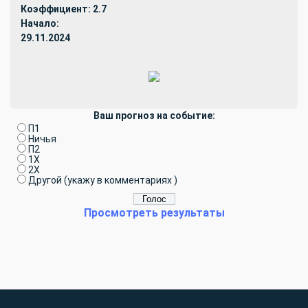
Коэффициент: 2.7
Начало:
29.11.2024
Ваш прогноз на событие:
П1
Ничья
П2
1X
2X
Другой (укажу в комментариях )
Просмотреть результаты