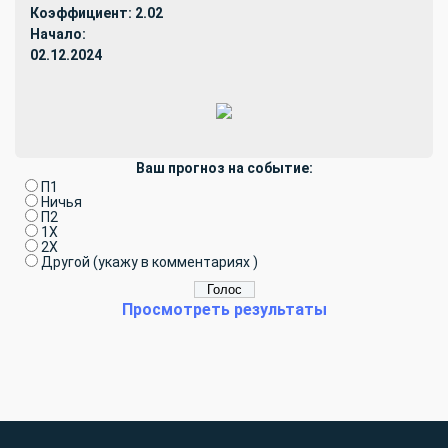
Коэффициент: 2.02
Начало:
02.12.2024
Ваш прогноз на событие:
П1
Ничья
П2
1X
2X
Другой (укажу в комментариях )
Просмотреть результаты