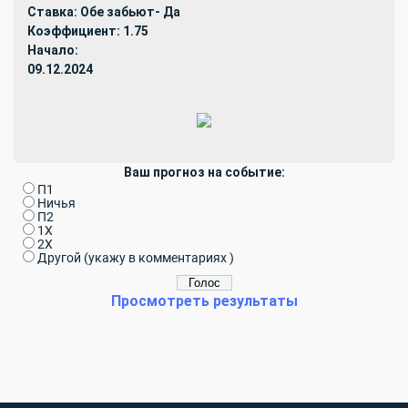
Ставка: Обе забьют- Да
Коэффициент: 1.75
Начало:
09.12.2024
Ваш прогноз на событие:
П1
Ничья
П2
1X
2X
Другой (укажу в комментариях )
Просмотреть результаты