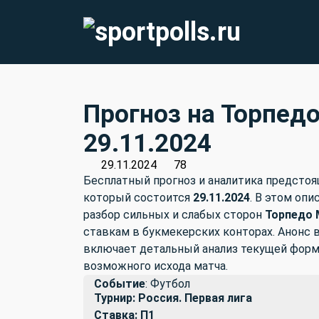
Прогноз на Торпед
29.11.2024
29.11.2024
78
Бесплатный прогноз и аналитика предсто
который состоится
29.11.2024
. В этом оп
разбор сильных и слабых сторон
Торпедо 
ставкам в букмекерских конторах. Анонс
включает детальный анализ текущей формы
возможного исхода матча.
Событие
: Футбол
Турнир: Россия. Первая лига
Ставка: П1