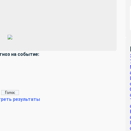
гноз на событие:
реть результаты