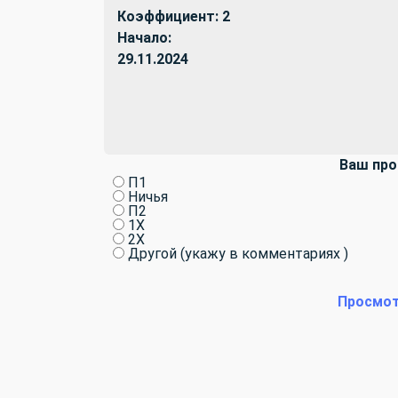
Коэффициент: 2
Начало:
29.11.2024
Ваш про
П1
Ничья
П2
1X
2X
Другой (укажу в комментариях )
Просмот