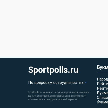
Бук
Sportpolls.ru
Народ
По вопросам сотрудничества:
-
Рейти
Рейти
Букме
Sportpolls.ru не явялется букмекером и не принимает
деньги для ставок, вся информация на сайте носит
Списо
исключительно информационный характер.
букм