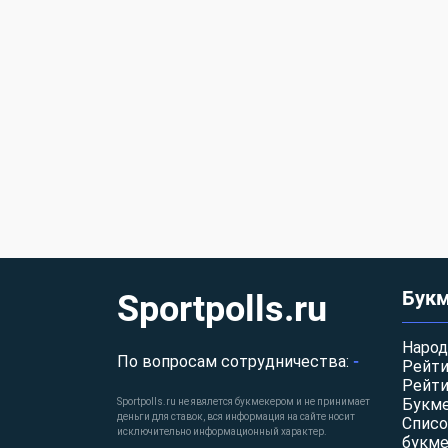
Бук
Sportpolls.ru
Народ
По вопросам сотрудничества:
-
Рейти
Рейти
Букме
Sportpolls.ru не явялется букмекером и не принимает
деньги для ставок, вся информация на сайте носит
Списо
исключительно информационный характер.
букм