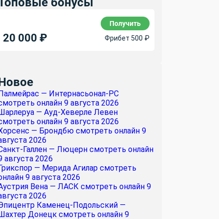
Топовые бонусы
Получить
20 000 ₽
Фрибет 500 ₽
Новое
Палмейрас — Интернасьонал-РС
смотреть онлайн 9 августа 2026
Шарлеруа — Ауд-Хеверле Левен
смотреть онлайн 9 августа 2026
Хорсенс — Брондбю смотреть онлайн 9
августа 2026
Санкт-Галлен — Люцерн смотреть онлайн
9 августа 2026
Грикспор — Мерида Агилар смотреть
онлайн 9 августа 2026
Аустрия Вена — ЛАСК смотреть онлайн 9
августа 2026
Эпицентр Каменец-Подольский —
Шахтер Донецк смотреть онлайн 9