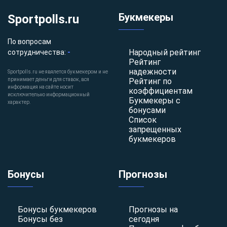
Букмекеры
Sportpolls.ru
По вопросам
-
Народный рейтинг
сотрудничества:
Рейтинг
надежности
Sportpolls.ru не явялется букмекером и не
принимает деньги для ставок, вся
Рейтинг по
информация на сайте носит
коэффициентам
исключительно информационный
Букмекеры с
характер.
бонусами
Список
запрещенных
букмекеров
Бонусы
Прогнозы
Бонусы букмекеров
Прогнозы на
Бонусы без
сегодня