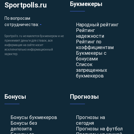
Букмекеры
Sportpolls.ru
По вопросам
-
Народный рейтинг
сотрудничества:
Рейтинг
надежности
Sportpolls.ru не явялется букмекером и не
принимает деньги для ставок, вся
Рейтинг по
информация на сайте носит
коэффициентам
исключительно информационный
Букмекеры с
характер.
бонусами
Список
запрещенных
букмекеров
Бонусы
Прогнозы
Бонусы букмекеров
Прогнозы на
Бонусы без
сегодня
депозита
Прогнозы на футбол