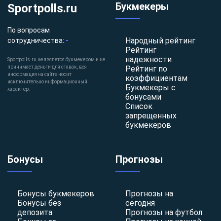
Букмекеры
Sportpolls.ru
По вопросам
-
Народный рейтинг
сотрудничества:
Рейтинг
надежности
Sportpolls.ru не явялется букмекером и не
принимает деньги для ставок, вся
Рейтинг по
информация на сайте носит
коэффициентам
исключительно информационный
Букмекеры с
характер.
бонусами
Список
запрещенных
букмекеров
Бонусы
Прогнозы
Бонусы букмекеров
Прогнозы на
Бонусы без
сегодня
депозита
Прогнозы на футбол