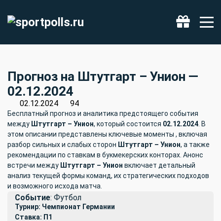
Фрибет 500 ₽
Получить
Прогноз на Штутгарт – Унион —
02.12.2024
02.12.2024
94
Бесплатный прогноз и аналитика предстоящего события
между
Штутгарт – Унион
, который состоится
02.12.2024
. В
этом описании представлены ключевые моменты , включая
разбор сильных и слабых сторон
Штутгарт – Унион
, а также
рекомендации по ставкам в букмекерских конторах. Анонс
встречи между
Штутгарт – Унион
включает детальный
анализ текущей формы команд, их стратегических подходов
и возможного исхода матча.
Событие
: Футбол
Турнир: Чемпионат Германии
Ставка: П1