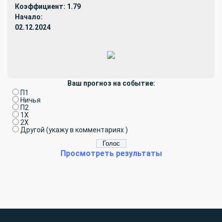
Коэффициент: 1.79
Начало:
02.12.2024
Ваш прогноз на событие:
П1
Ничья
П2
1X
2X
Другой (укажу в комментариях )
Просмотреть результаты