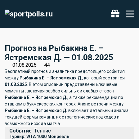
Фрибет 500 ₽
Получить
Прогноз на Рыбакина Е. –
Ястремская Д. — 01.08.2025
01.08.2025
44
Бесплатный прогноз и аналитика предстоящего события
между
Рыбакина Е. – Ястремская Д.
, который состоится
01.08.2025
. В этом описании представлены ключевые
моменты , включая разбор сильных и слабых сторон
Рыбакина Е. – Ястремская Д.
, а также рекомендации по
ставкам в букмекерских конторах. Анонс встречи между
Рыбакина Е. – Ястремская Д.
включает детальный анализ
текущей формы команд, их стратегических подходов и
возможного исхода матча.
Событие
: Теннис
Турнир: WTA 1000 Монреаль