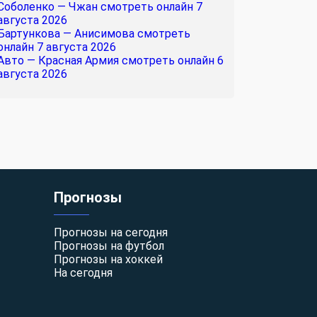
Соболенко — Чжан смотреть онлайн 7
августа 2026
Бартункова — Анисимова смотреть
онлайн 7 августа 2026
Авто — Красная Армия смотреть онлайн 6
августа 2026
Прогнозы
Прогнозы на сегодня
Прогнозы на футбол
Прогнозы на хоккей
На сегодня