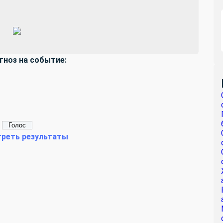
гноз на событие:
реть результаты