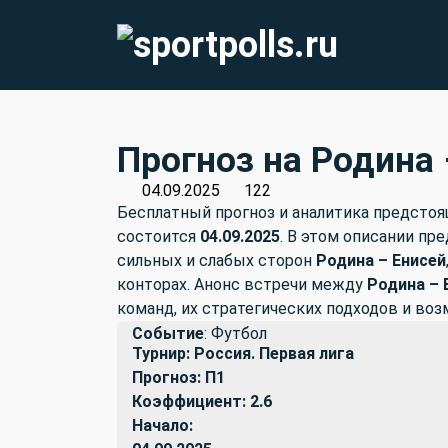
Прогноз на Родина 
04.09.2025
122
Бесплатный прогноз и аналитика предсто
состоится
04.09.2025
. В этом описании п
сильных и слабых сторон
Родина – Енисей
конторах. Анонс встречи между
Родина – 
команд, их стратегических подходов и воз
Событие
: Футбол
Турнир: Россия. Первая лига
Прогноз: П1
Коэффициент: 2.6
Начало: