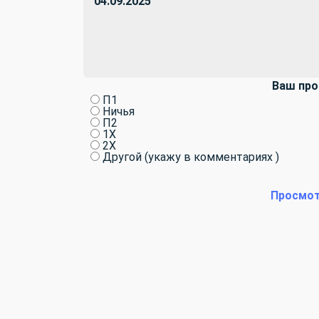
04.09.2025
Ваш про
П1
Ничья
П2
1X
2X
Другой (укажу в комментариях )
Просмот