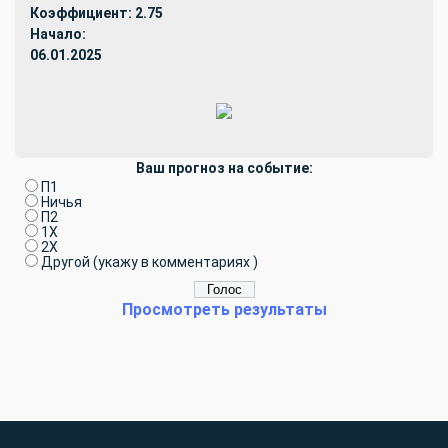
Коэффициент: 2.75
Начало:
06.01.2025
Ваш прогноз на событие:
П1
Ничья
П2
1X
2X
Другой (укажу в комментариях )
Просмотреть результаты