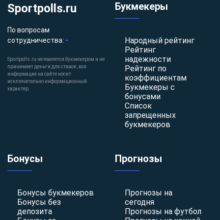
Букмекеры
Sportpolls.ru
По вопросам
-
Народный рейтинг
сотрудничества:
Рейтинг
надежности
Sportpolls.ru не явялется букмекером и не
принимает деньги для ставок, вся
Рейтинг по
информация на сайте носит
коэффициентам
исключительно информационный
Букмекеры с
характер.
бонусами
Список
запрещенных
букмекеров
Бонусы
Прогнозы
Бонусы букмекеров
Прогнозы на
Бонусы без
сегодня
депозита
Прогнозы на футбол