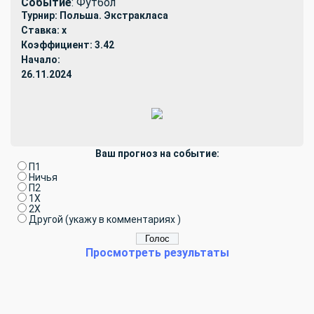
Событие
: Футбол
Турнир: Польша. Экстракласа
Ставка: х
Коэффициент: 3.42
Начало:
26.11.2024
Ваш прогноз на событие:
П1
Ничья
П2
1X
2X
Другой (укажу в комментариях )
Просмотреть результаты