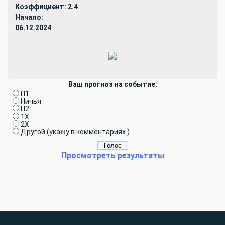
Коэффициент: 2.4
Начало:
06.12.2024
Ваш прогноз на событие:
П1
Ничья
П2
1X
2X
Другой (укажу в комментариях )
Просмотреть результаты