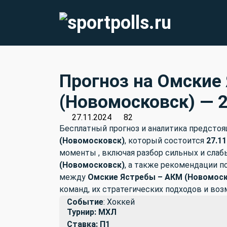
Прогноз на Омские
(Новомосковск) — 2
27.11.2024
82
Бесплатный прогноз и аналитика предсто
(Новомосковск)
, который состоится
27.11
моменты , включая разбор сильных и сла
(Новомосковск)
, а также рекомендации п
между
Омские Ястребы – АКМ (Новомоск
команд, их стратегических подходов и воз
Событие
: Хоккей
Турнир: МХЛ
Ставка: П1