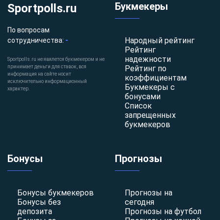
Букмекеры
Sportpolls.ru
По вопросам
-
Народный рейтинг
сотрудничества:
Рейтинг
надежности
Sportpolls.ru не явялется букмекером и не
принимает деньги для ставок, вся
Рейтинг по
информация на сайте носит
коэффициентам
исключительно информационный
Букмекеры с
характер.
бонусами
Список
запрещенных
букмекеров
Бонусы
Прогнозы
Бонусы букмекеров
Прогнозы на
Бонусы без
сегодня
депозита
Прогнозы на футбол