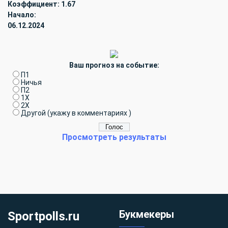
Коэффициент: 1.67
Начало:
06.12.2024
Ваш прогноз на событие:
П1
Ничья
П2
1X
2X
Другой (укажу в комментариях )
Просмотреть результаты
Букмекеры
Sportpolls.ru