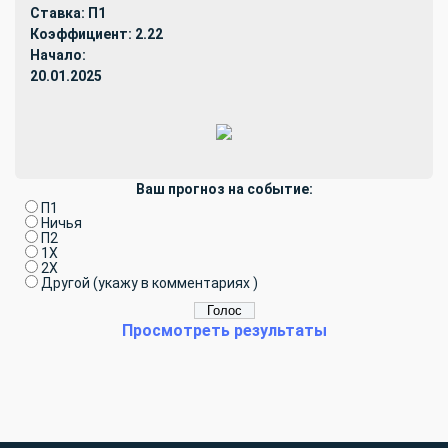
Ставка: П1
Коэффициент: 2.22
Начало:
20.01.2025
Ваш прогноз на событие:
П1
Ничья
П2
1X
2X
Другой (укажу в комментариях )
Просмотреть результаты