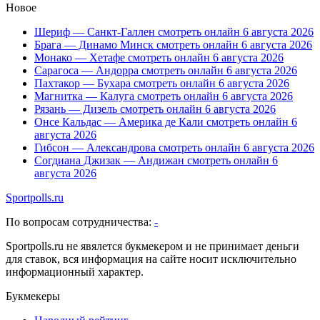
Новое
Шериф — Санкт-Галлен смотреть онлайн 6 августа 2026
Брага — Динамо Минск смотреть онлайн 6 августа 2026
Монако — Хетафе смотреть онлайн 6 августа 2026
Сарагоса — Андорра смотреть онлайн 6 августа 2026
Пахтакор — Бухара смотреть онлайн 6 августа 2026
Магнитка — Калуга смотреть онлайн 6 августа 2026
Рязань — Дизель смотреть онлайн 6 августа 2026
Онсе Кальдас — Америка де Кали смотреть онлайн 6
августа 2026
Гибсон — Александрова смотреть онлайн 6 августа 2026
Согдиана Джизак — Андижан смотреть онлайн 6
августа 2026
Sportpolls.ru
По вопросам сотрудничества:
-
Sportpolls.ru не явялется букмекером и не принимает деньги
для ставок, вся информация на сайте носит исключительно
информационный характер.
Букмекеры