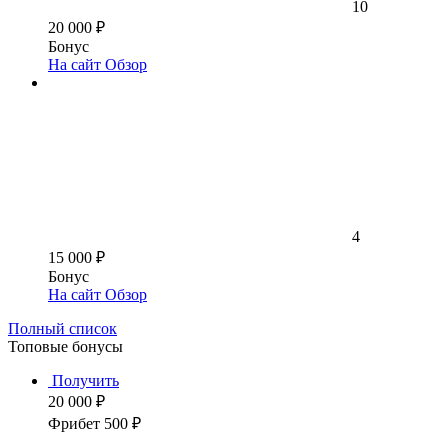
10
20 000 ₽
Бонус
На сайт
Обзор
4
15 000 ₽
Бонус
На сайт
Обзор
Полный список
Топовые бонусы
Получить
20 000 ₽
Фрибет 500 ₽