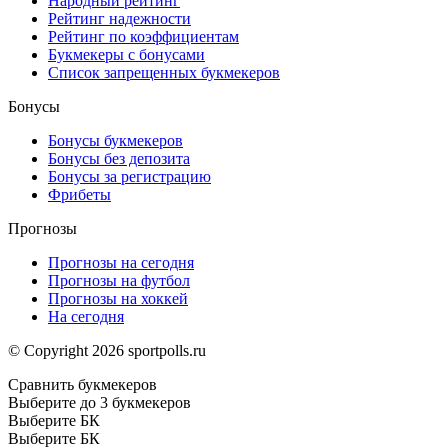
Народный рейтинг
Рейтинг надежности
Рейтинг по коэффициентам
Букмекеры с бонусами
Список запрещенных букмекеров
Бонусы
Бонусы букмекеров
Бонусы без депозита
Бонусы за регистрацию
Фрибеты
Прогнозы
Прогнозы на сегодня
Прогнозы на футбол
Прогнозы на хоккей
На сегодня
© Copyright 2026 sportpolls.ru
Сравнить букмекеров
Выберите до 3 букмекеров
Выберите БК
Выберите БК