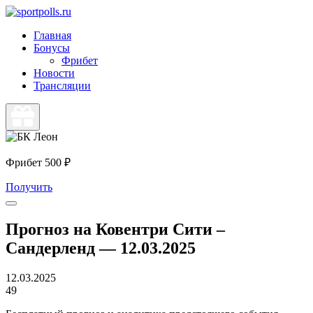
Главная
Бонусы
Фрибет
Новости
Трансляции
Фрибет 500 ₽
Получить
Прогноз на Ковентри Сити –
Сандерленд — 12.03.2025
12.03.2025
49