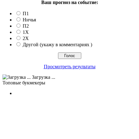
Ваш прогноз на событие:
П1
Ничья
П2
1X
2X
Другой (укажу в комментариях )
Просмотреть результаты
Загрузка ...
Топовые букмекеры