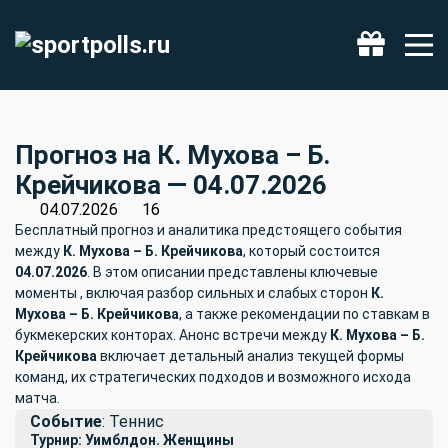
Фрибет 500 ₽
Получить
Прогноз на К. Мухова – Б.
Крейчикова — 04.07.2026
04.07.2026
16
Бесплатный прогноз и аналитика предстоящего события
между
К. Мухова – Б. Крейчикова
, который состоится
04.07.2026
. В этом описании представлены ключевые
моменты , включая разбор сильных и слабых сторон
К.
Мухова – Б. Крейчикова
, а также рекомендации по ставкам в
букмекерских конторах. Анонс встречи между
К. Мухова – Б.
Крейчикова
включает детальный анализ текущей формы
команд, их стратегических подходов и возможного исхода
матча.
Событие
: Теннис
Турнир: Уимблдон. Женщины