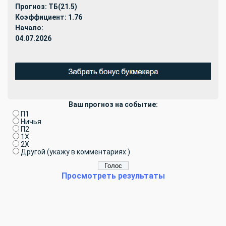
Прогноз: ТБ(21.5)
Коэффициент: 1.76
Начало:
04.07.2026
Ваш прогноз на событие:
П1
Ничья
П2
1X
2X
Другой (укажу в комментариях )
Просмотреть результаты