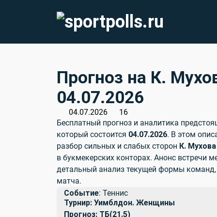
Прогноз на К. Мухо
04.07.2026
04.07.2026
16
Бесплатный прогноз и аналитика предсто
который состоится
04.07.2026
. В этом опи
разбор сильных и слабых сторон
К. Мухова
в букмекерских конторах. Анонс встречи 
детальный анализ текущей формы команд, 
матча.
Событие
: Теннис
Турнир: Уимблдон. Женщины
Прогноз: ТБ(21.5)