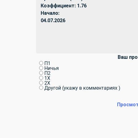
Коэффициент: 1.76
Начало:
04.07.2026
Ваш про
П1
Ничья
П2
1X
2X
Другой (укажу в комментариях )
Просмот