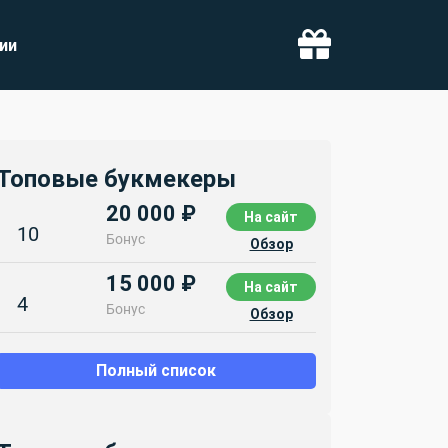
ии
Фрибет 500 ₽
Получить
Топовые букмекеры
20 000 ₽
На сайт
10
Бонус
Обзор
15 000 ₽
На сайт
4
Бонус
Обзор
Полный список