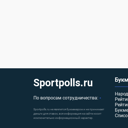
Бук
Sportpolls.ru
Народ
По вопросам сотрудничества:
-
Рейти
Рейти
Букме
Sportpolls.ru не явялется букмекером и не принимает
деньги для ставок, вся информация на сайте носит
Списо
исключительно информационный характер.