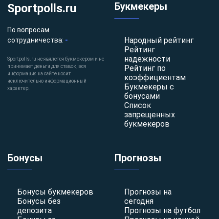
Букмекеры
Sportpolls.ru
По вопросам
-
Народный рейтинг
сотрудничества:
Рейтинг
надежности
Sportpolls.ru не явялется букмекером и не
принимает деньги для ставок, вся
Рейтинг по
информация на сайте носит
коэффициентам
исключительно информационный
Букмекеры с
характер.
бонусами
Список
запрещенных
букмекеров
Бонусы
Прогнозы
Бонусы букмекеров
Прогнозы на
Бонусы без
сегодня
депозита
Прогнозы на футбол