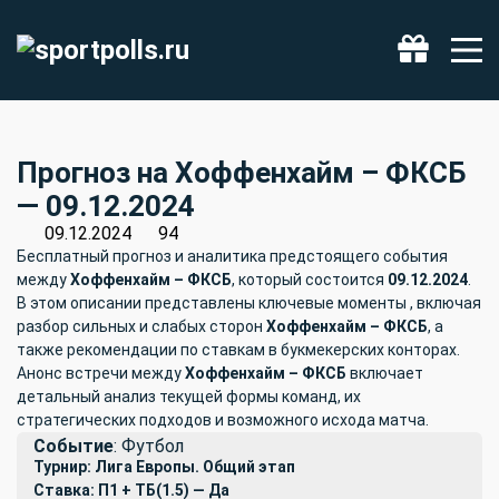
Фрибет 500 ₽
Получить
Прогноз на Хоффенхайм – ФКСБ
— 09.12.2024
09.12.2024
94
Бесплатный прогноз и аналитика предстоящего события
между
Хоффенхайм – ФКСБ
, который состоится
09.12.2024
.
В этом описании представлены ключевые моменты , включая
разбор сильных и слабых сторон
Хоффенхайм – ФКСБ
, а
также рекомендации по ставкам в букмекерских конторах.
Анонс встречи между
Хоффенхайм – ФКСБ
включает
детальный анализ текущей формы команд, их
стратегических подходов и возможного исхода матча.
Событие
: Футбол
Турнир: Лига Европы. Общий этап
Ставка: П1 + ТБ(1.5) — Да