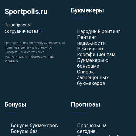
Букмекеры
Sportpolls.ru
По вопросам
-
Народный рейтинг
сотрудничества:
Рейтинг
надежности
Sportpolls.ru не явялется букмекером и не
принимает деньги для ставок, вся
Рейтинг по
информация на сайте носит
коэффициентам
исключительно информационный
Букмекеры с
характер.
бонусами
Список
запрещенных
букмекеров
Бонусы
Прогнозы
Бонусы букмекеров
Прогнозы на
Бонусы без
сегодня