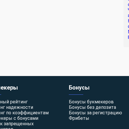
мекеры
Бонусы
ный рейтинг
Бонусы букмекеров
нг надежности
Бонусы без депозита
нг по коэффициентам
Бонусы за регистрацию
керы с бонусами
Фрибеты
к запрещенных