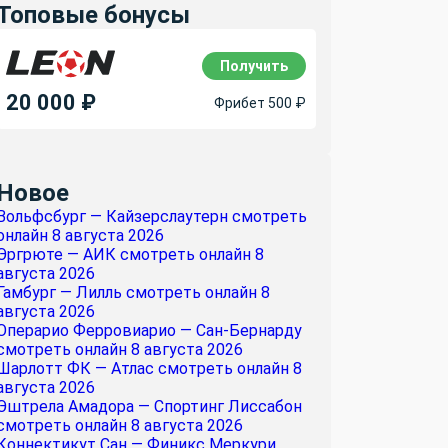
Топовые бонусы
Получить
20 000 ₽
Фрибет 500 ₽
Новое
Вольфсбург — Кайзерслаутерн смотреть
онлайн 8 августа 2026
Эргрюте — АИК смотреть онлайн 8
августа 2026
Гамбург — Лилль смотреть онлайн 8
августа 2026
Операрио Ферровиарио — Сан-Бернарду
смотреть онлайн 8 августа 2026
Шарлотт ФК — Атлас смотреть онлайн 8
августа 2026
Эштрела Амадора — Спортинг Лиссабон
смотреть онлайн 8 августа 2026
Коннектикут Сан — Финикс Меркури