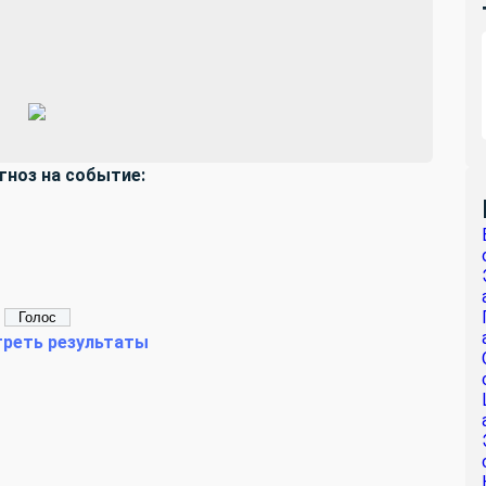
гноз на событие:
реть результаты