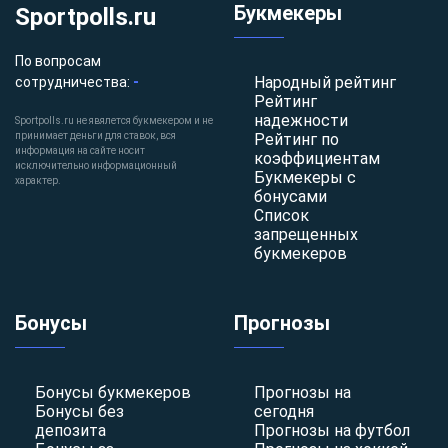
Букмекеры
Sportpolls.ru
По вопросам
-
Народный рейтинг
сотрудничества:
Рейтинг
надежности
Sportpolls.ru не явялется букмекером и не
принимает деньги для ставок, вся
Рейтинг по
информация на сайте носит
коэффициентам
исключительно информационный
Букмекеры с
характер.
бонусами
Список
запрещенных
букмекеров
Бонусы
Прогнозы
Бонусы букмекеров
Прогнозы на
Бонусы без
сегодня
депозита
Прогнозы на футбол