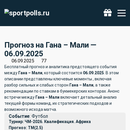
Фрибет 500 ₽
Получить
Прогноз на Гана – Мали —
06.09.2025
06.09.2025
77
Бесплатный прогноз и аналитика предстоящего события
между
Гана – Мали
, который состоится
06.09.2025
. В этом
описании представлены ключевые моменты , включая
разбор сильных и слабых сторон
Гана – Мали
, а также
рекомендации по ставкам в букмекерских конторах. Анонс
встречи между
Гана – Мали
включает детальный анализ
текущей формы команд, их стратегических подходов и
возможного исхода матча.
Событие
: Футбол
Турнир: ЧМ-2026. Квалификация. Африка
Прогноз: ТМ(2.5)