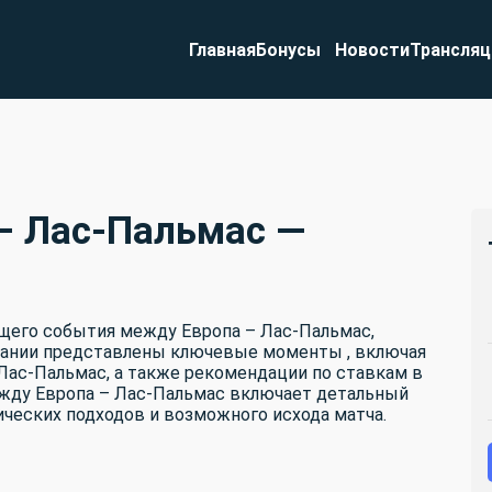
Главная
Бонусы
Новости
Трансляц
Фрибет
 – Лас-Пальмас —
ящего события между
Европа – Лас-Пальмас
,
исании представлены ключевые моменты , включая
 Лас-Пальмас
, а также рекомендации по ставкам в
ежду
Европа – Лас-Пальмас
включает детальный
ических подходов и возможного исхода матча.