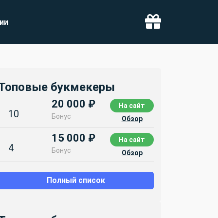
ии
Фрибет 500 ₽
Получить
Топовые букмекеры
20 000 ₽
На сайт
10
Бонус
Обзор
15 000 ₽
На сайт
4
Бонус
Обзор
Полный список