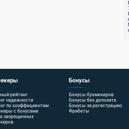
мекеры
Бонусы
ный рейтинг
Бонусы букмекеров
нг надежности
Бонусы без депозита
нг по коэффициентам
Бонусы за регистрацию
керы с бонусами
Фрибеты
к запрещенных
екеров