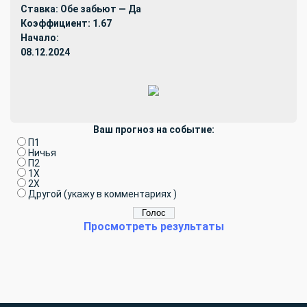
Ставка: Обе забьют — Да
Коэффициент: 1.67
Начало:
08.12.2024
Ваш прогноз на событие:
П1
Ничья
П2
1X
2X
Другой (укажу в комментариях )
Просмотреть результаты