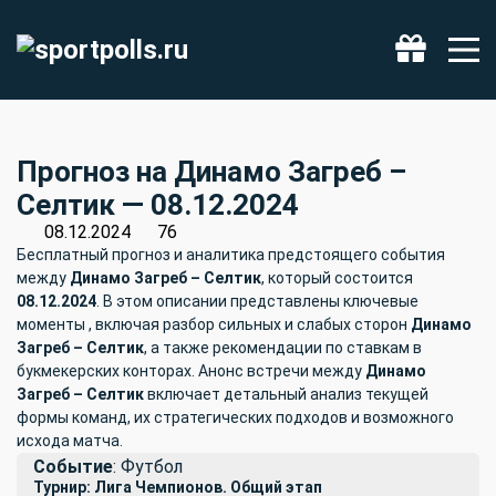
Фрибет 500 ₽
Получить
Прогноз на Динамо Загреб –
Селтик — 08.12.2024
08.12.2024
76
Бесплатный прогноз и аналитика предстоящего события
между
Динамо Загреб – Селтик
, который состоится
08.12.2024
. В этом описании представлены ключевые
моменты , включая разбор сильных и слабых сторон
Динамо
Загреб – Селтик
, а также рекомендации по ставкам в
букмекерских конторах. Анонс встречи между
Динамо
Загреб – Селтик
включает детальный анализ текущей
формы команд, их стратегических подходов и возможного
исхода матча.
Событие
: Футбол
Турнир: Лига Чемпионов. Общий этап