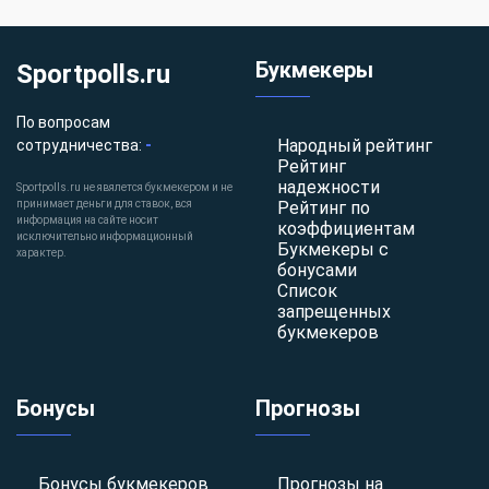
Букмекеры
Sportpolls.ru
По вопросам
-
Народный рейтинг
сотрудничества:
Рейтинг
надежности
Sportpolls.ru не явялется букмекером и не
принимает деньги для ставок, вся
Рейтинг по
информация на сайте носит
коэффициентам
исключительно информационный
Букмекеры с
характер.
бонусами
Список
запрещенных
букмекеров
Бонусы
Прогнозы
Бонусы букмекеров
Прогнозы на