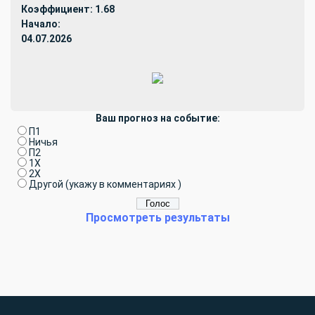
Коэффициент: 1.68
Начало:
04.07.2026
Ваш прогноз на событие:
П1
Ничья
П2
1X
2X
Другой (укажу в комментариях )
Просмотреть результаты