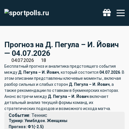
Фрибет 500 ₽
Получить
Прогноз на Д. Пегула – И. Йович
— 04.07.2026
04.07.2026
18
Бесплатный прогноз и аналитика предстоящего события
между
Д. Пегула – И. Йович
, который состоится
04.07.2026
. В
этом описании представлены ключевые моменты , включая
разбор сильных и слабых сторон
Д. Пегула – И. Йович
, а
также рекомендации по ставкам в букмекерских конторах.
Анонс встречи между
Д. Пегула – И. Йович
включает
детальный анализ текущей формы команд, их
стратегических подходов и возможного исхода матча.
Событие
: Теннис
Турнир: Уимблдон. Женщины
Прогноз: Ф1(-2.5)