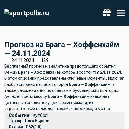
Фрибет 500 ₽
Получить
Прогноз на Брага – Хоффенхайм
— 24.11.2024
24.11.2024
129
Бесплатный прогноз и аналитика предстоящего события
между
Брага – Хоффенхайм
, который состоится
24.11.2024
.
В этом описании представлены ключевые моменты , включая
разбор сильных и слабых сторон
Брага – Хоффенхайм
, а
также рекомендации по ставкам в букмекерских конторах.
Анонс встречи между
Брага – Хоффенхайм
включает
детальный анализ текущей формы команд, их
стратегических подходов и возможного исхода матча.
Событие
: Футбол
Турнир: Лига Европы
Ставка: ТБ2(1.5)