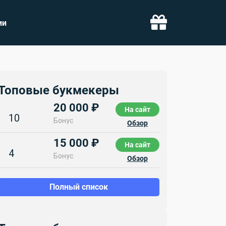
ии
Фрибет 500 ₽
Получить
Топовые букмекеры
20 000 ₽
На сайт
10
Бонус
Обзор
15 000 ₽
На сайт
4
Бонус
Обзор
Полный список