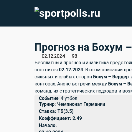
Прогноз на Бохум –
02.12.2024
98
Бесплатный прогноз и аналитика предсто
состоится
02.12.2024
. В этом описании п
сильных и слабых сторон
Бохум – Вердер
,
конторах. Анонс встречи между
Бохум – В
команд, их стратегических подходов и воз
Событие
: Футбол
Турнир: Чемпионат Германии
Ставка: ТБ(3.5)
Коэффициент: 2.49
Начало: