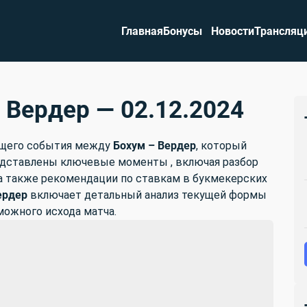
Главная
Бонусы
Новости
Трансляц
Фрибет
 Вердер — 02.12.2024
ящего события между
Бохум – Вердер
, который
редставлены ключевые моменты , включая разбор
 а также рекомендации по ставкам в букмекерских
ердер
включает детальный анализ текущей формы
можного исхода матча.