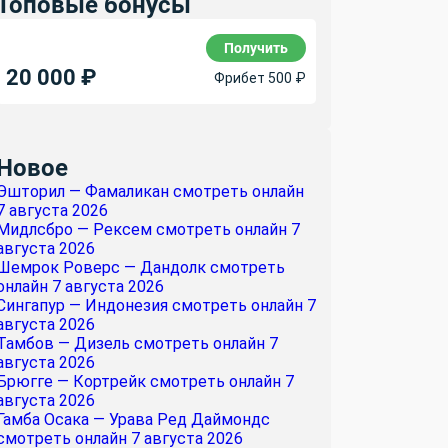
Топовые бонусы
Получить
20 000 ₽
Фрибет 500 ₽
Новое
Эшторил — Фамаликан смотреть онлайн
7 августа 2026
Мидлсбро — Рексем смотреть онлайн 7
августа 2026
Шемрок Роверс — Дандолк смотреть
онлайн 7 августа 2026
Сингапур — Индонезия смотреть онлайн 7
августа 2026
Тамбов — Дизель смотреть онлайн 7
августа 2026
Брюгге — Кортрейк смотреть онлайн 7
августа 2026
Гамба Осака — Урава Ред Даймондс
смотреть онлайн 7 августа 2026