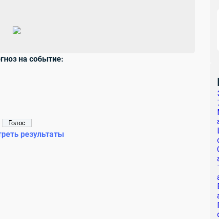
гноз на событие:
реть результаты