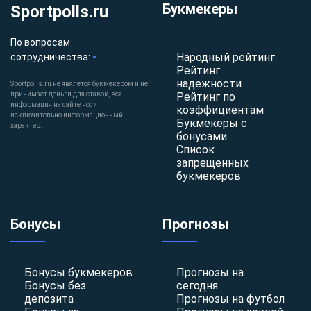
Букмекеры
Sportpolls.ru
По вопросам
-
Народный рейтинг
сотрудничества:
Рейтинг
надежности
Sportpolls.ru не явялется букмекером и не
принимает деньги для ставок, вся
Рейтинг по
информация на сайте носит
коэффициентам
исключительно информационный
Букмекеры с
характер.
бонусами
Список
запрещенных
букмекеров
Бонусы
Прогнозы
Бонусы букмекеров
Прогнозы на
Бонусы без
сегодня
депозита
Прогнозы на футбол