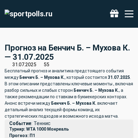
Фрибет 500 ₽
Получить
Прогноз на Бенчич Б. – Мухова К.
— 31.07.2025
31.07.2025
55
Бесплатный прогноз и аналитика предстоящего события
между
Бенчич Б. – Мухова К.
, который состоится
31.07.2025
.
В этом описании представлены ключевые моменты , включая
разбор сильных и слабых сторон
Бенчич Б. – Мухова К.
, а
также рекомендации по ставкам в букмекерских конторах.
Анонс встречи между
Бенчич Б. – Мухова К.
включает
детальный анализ текущей формы команд, их
стратегических подходов и возможного исхода матча.
Событие
: Теннис
Турнир: WTA 1000 Монреаль
Прогноз: П1