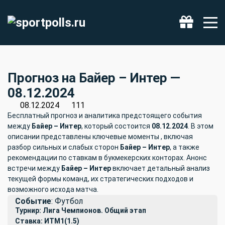
Фрибет 500 ₽
Получить
Прогноз на Байер – Интер —
08.12.2024
08.12.2024
111
Бесплатный прогноз и аналитика предстоящего события
между
Байер – Интер
, который состоится
08.12.2024
. В этом
описании представлены ключевые моменты , включая
разбор сильных и слабых сторон
Байер – Интер
, а также
рекомендации по ставкам в букмекерских конторах. Анонс
встречи между
Байер – Интер
включает детальный анализ
текущей формы команд, их стратегических подходов и
возможного исхода матча.
Событие
: Футбол
Турнир: Лига Чемпионов. Общий этап
Ставка: ИТМ1(1.5)