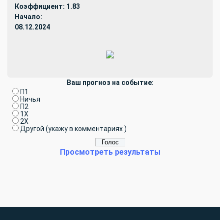
Коэффициент: 1.83
Начало:
08.12.2024
Ваш прогноз на событие:
П1
Ничья
П2
1X
2X
Другой (укажу в комментариях )
Просмотреть результаты